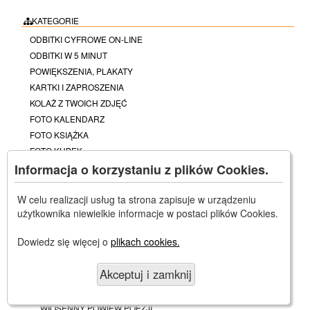
KATEGORIE
ODBITKI CYFROWE ON-LINE
ODBITKI W 5 MINUT
POWIĘKSZENIA, PLAKATY
KARTKI I ZAPROSZENIA
KOLAŻ Z TWOICH ZDJĘĆ
FOTO KALENDARZ
FOTO KSIĄŻKA
FOTO KUBEK
FOTO KOSZULKA, POLO
Informacja o korzystaniu z plików Cookies.
FOTO OBRAZ, ZDJĘCIE NA PŁÓTNIE
POZOSTAŁE FOTO GADŻETY
W celu realizacji usług ta strona zapisuje w urządzeniu
użytkownika niewielkie informacje w postaci plików Cookies.
DINOGADŻETY ZE ZDJĘCIEM
RETUSZ STAREJ FOTOGRAFII
Dowiedz się więcej o
plikach cookies.
VHS, 8MM NA DVD
KSERO, DRUK, SKAN, FAX
Akceptuj i zamknij
+FOTOGRAF LĘBORK - STUDIO I REPORTAŻ
-GALERIA REPORTAŻY WIFOT
WIOSENNY POWIEW POEZJI