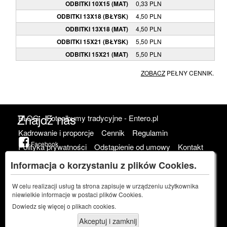
ODBITKI 10X15 (MAT)
0,33 PLN
ODBITKI 13X18 (BŁYSK)
4,50 PLN
ODBITKI 13X18 (MAT)
4,50 PLN
ODBITKI 15X21 (BŁYSK)
5,50 PLN
ODBITKI 15X21 (MAT)
5,50 PLN
ZOBACZ
PEŁNY CENNIK.
Znajdź nas
BLOG
Fotoalbumy tradycyjne - Entero.pl
Kadrowanie i proporcje
Cennik
Regulamin
Facebook
Polityka prywatności
Odstąpienie od umowy
Kontakt
Google Plus
Fotograf na wesele
Informacja o korzystaniu z plików Cookies.
W celu realizacji usług ta strona zapisuje w urządzeniu użytkownika
fotograf na
niewielkie informacje w postaci plików Cookies.
Orzeszkowej Lębork
Dowiedz się więcej o
plikach cookies.
1951/2022 - razem od
Akceptuj i zamknij
73 lat