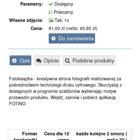
Parametry:
Dostępny
Polecamy
Własne zdjęcia:
Tak, 1x
Cena:
81,00 zł (netto: 65,85 zł)
Do zamówienia
Opis
Opinie
Podobne produkty
Fotoksiążka - kreatywna strona fotografii realizowanej za
pośrednictwem technologii druku cyfrowego. Skorzystaj z
dostępnych w programie szablonów wybierając motyw
przewodni produktu. Wejdź, zamów i pobierz aplikację
FOTINO.
Format
Cena dla 12
każde kolejne 2 strony (
fotoksiążki
stron
maks 72 )