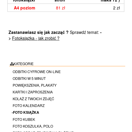
A4 poziom
81 zł
2 zł
Zastanawiasz się jak zacząć ?
Sprawdź temat:
-
>
Fotoksiążka - jak zrobić ?
KATEGORIE
ODBITKI CYFROWE ON-LINE
ODBITKI W 5 MINUT
POWIĘKSZENIA, PLAKATY
KARTKI I ZAPROSZENIA
KOLAŻ Z TWOICH ZDJĘĆ
FOTO KALENDARZ
-FOTO KSIĄŻKA
FOTO KUBEK
FOTO KOSZULKA, POLO