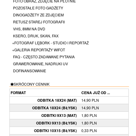
FOTO OBRAZ, ZDJĘCIE NA PŁÓTNIE
POZOSTAŁE FOTO GADŻETY
DINOGADŻETY ZE ZDJĘCIEM
RETUSZ STAREJ FOTOGRAFII
VHS, 8MM NA DVD
KSERO, DRUK, SKAN, FAX
+FOTOGRAF LĘBORK - STUDIO I REPORTAŻ
+GALERIA REPORTAŻY WIFOT
FAQ - CZĘSTO ZADAWANE PYTANIA
GRAWEROWANIE, NADRUKI UV
DOFINANSOWANIE
SKRÓCONY CENNIK
FORMAT
CENA JUŻ OD ...
ODBITKA 18X24 (MAT)
14,90 PLN
ODBITKA 18X24 (BŁYSK)
14,90 PLN
ODBITKI 9X13 (MAT)
1,80 PLN
ODBITKI 9X13 (BŁYSK)
1,80 PLN
ODBITKI 10X15 (BŁYSK)
0,33 PLN