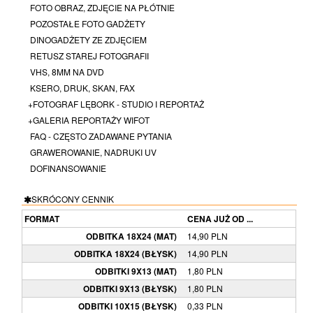
FOTO OBRAZ, ZDJĘCIE NA PŁÓTNIE
POZOSTAŁE FOTO GADŻETY
DINOGADŻETY ZE ZDJĘCIEM
RETUSZ STAREJ FOTOGRAFII
VHS, 8MM NA DVD
KSERO, DRUK, SKAN, FAX
+FOTOGRAF LĘBORK - STUDIO I REPORTAŻ
+GALERIA REPORTAŻY WIFOT
FAQ - CZĘSTO ZADAWANE PYTANIA
GRAWEROWANIE, NADRUKI UV
DOFINANSOWANIE
SKRÓCONY CENNIK
FORMAT
CENA JUŻ OD ...
ODBITKA 18X24 (MAT)
14,90 PLN
ODBITKA 18X24 (BŁYSK)
14,90 PLN
ODBITKI 9X13 (MAT)
1,80 PLN
ODBITKI 9X13 (BŁYSK)
1,80 PLN
ODBITKI 10X15 (BŁYSK)
0,33 PLN