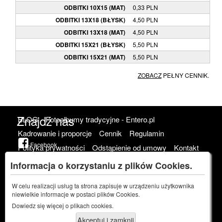
ODBITKI 10X15 (MAT)
0,33 PLN
ODBITKI 13X18 (BŁYSK)
4,50 PLN
ODBITKI 13X18 (MAT)
4,50 PLN
ODBITKI 15X21 (BŁYSK)
5,50 PLN
ODBITKI 15X21 (MAT)
5,50 PLN
ZOBACZ
PEŁNY CENNIK.
Znajdź nas
BLOG
Fotoalbumy tradycyjne - Entero.pl
Kadrowanie i proporcje
Cennik
Regulamin
Facebook
Polityka prywatności
Odstąpienie od umowy
Kontakt
Google Plus
Fotograf na wesele
Informacja o korzystaniu z plików Cookies.
W celu realizacji usług ta strona zapisuje w urządzeniu użytkownika
fotograf na
niewielkie informacje w postaci plików Cookies.
Orzeszkowej Lębork
Dowiedz się więcej o
plikach cookies.
1951/2022 - razem od
Akceptuj i zamknij