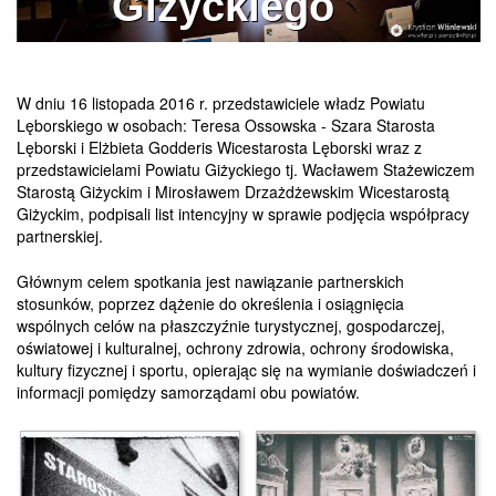
Giżyckiego
W dniu 16 listopada 2016 r. przedstawiciele władz Powiatu
Lęborskiego w osobach: Teresa Ossowska - Szara Starosta
Lęborski i Elżbieta Godderis Wicestarosta Lęborski wraz z
przedstawicielami Powiatu Giżyckiego tj. Wacławem Stażewiczem
Starostą Giżyckim i Mirosławem Drzażdżewskim Wicestarostą
Giżyckim, podpisali list intencyjny w sprawie podjęcia współpracy
partnerskiej.
Głównym celem spotkania jest nawiązanie partnerskich
stosunków, poprzez dążenie do określenia i osiągnięcia
wspólnych celów na płaszczyźnie turystycznej, gospodarczej,
oświatowej i kulturalnej, ochrony zdrowia, ochrony środowiska,
kultury fizycznej i sportu, opierając się na wymianie doświadczeń i
informacji pomiędzy samorządami obu powiatów.