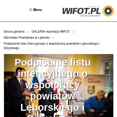
Menu
Strona główna
GALERIA reportaży WIFOT
Starostwo Powiatowe w Lęborku
Podpisanie listu intencyjnego o współpracy powiatów Lęborskiego i
Giżyckiego
Podpisanie listu
intencyjnego o
współpracy
powiatów
Lęborskiego i