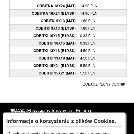
ODBITKA 18X24 (MAT)
14,90 PLN
ODBITKA 18X24 (BŁYSK)
14,90 PLN
ODBITKI 9X13 (MAT)
1,80 PLN
ODBITKI 9X13 (BŁYSK)
1,80 PLN
ODBITKI 10X15 (BŁYSK)
0,33 PLN
ODBITKI 10X15 (MAT)
0,33 PLN
ODBITKI 13X18 (BŁYSK)
4,50 PLN
ODBITKI 13X18 (MAT)
4,50 PLN
ODBITKI 15X21 (BŁYSK)
5,50 PLN
ODBITKI 15X21 (MAT)
5,50 PLN
ZOBACZ
PEŁNY CENNIK.
Znajdź nas
BLOG
Fotoalbumy tradycyjne - Entero.pl
Kadrowanie i proporcje
Cennik
Regulamin
Informacja o korzystaniu z plików Cookies.
Facebook
Polityka prywatności
Odstąpienie od umowy
Kontakt
W celu realizacji usług ta strona zapisuje w urządzeniu