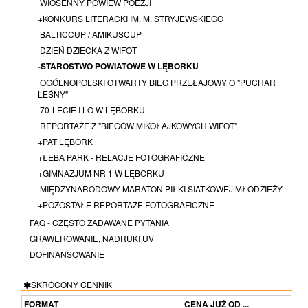
WIOSENNY POWIEW POEZJI
+KONKURS LITERACKI IM. M. STRYJEWSKIEGO
BALTICCUP / AMIKUSCUP
DZIEŃ DZIECKA Z WIFOT
-STAROSTWO POWIATOWE W LĘBORKU
OGÓLNOPOLSKI OTWARTY BIEG PRZEŁAJOWY O "PUCHAR
LEŚNY"
70-LECIE I LO W LĘBORKU
REPORTAŻE Z "BIEGÓW MIKOŁAJKOWYCH WIFOT"
+PAT LĘBORK
+ŁEBA PARK - RELACJE FOTOGRAFICZNE
+GIMNAZJUM NR 1 W LĘBORKU
MIĘDZYNARODOWY MARATON PIŁKI SIATKOWEJ MŁODZIEŻY
+POZOSTAŁE REPORTAŻE FOTOGRAFICZNE
FAQ - CZĘSTO ZADAWANE PYTANIA
GRAWEROWANIE, NADRUKI UV
DOFINANSOWANIE
SKRÓCONY CENNIK
FORMAT
CENA JUŻ OD ...