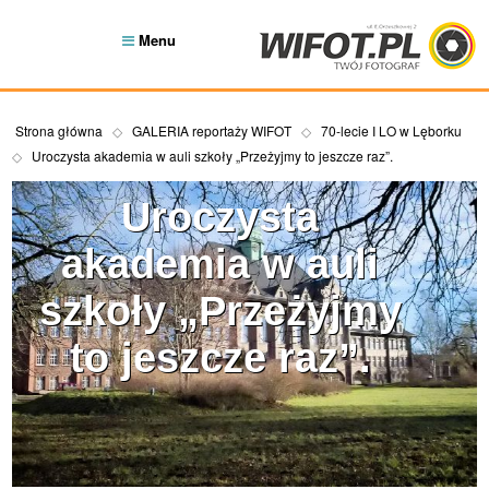
Menu
Strona główna
GALERIA reportaży WIFOT
70-lecie I LO w Lęborku
Uroczysta akademia w auli szkoły „Przeżyjmy to jeszcze raz”.
Uroczysta
akademia w auli
szkoły „Przeżyjmy
to jeszcze raz”.